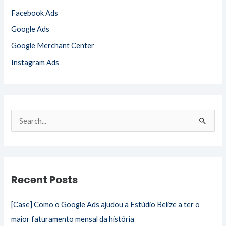
Facebook Ads
Google Ads
Google Merchant Center
Instagram Ads
S
e
a
r
Recent Posts
c
h
[Case] Como o Google Ads ajudou a Estúdio Belize a ter o
f
maior faturamento mensal da história
o