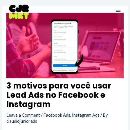
Skip
Post
Main
to
navigation
Men
content
3 motivos para você usar
Lead Ads no Facebook e
Instagram
Leave a Comment
/
Facebook Ads
,
Instagram Ads
/ By
claudiojuniorads