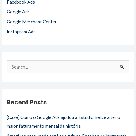
Facebook Ads
Google Ads
Google Merchant Center
Instagram Ads
S
e
a
r
Recent Posts
c
h
[Case] Como o Google Ads ajudou a Estúdio Belize a ter o
f
maior faturamento mensal da história
o