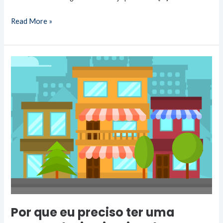
Read More »
Por
que
eu
preciso
ter
uma
campanha
institucional
na
minha
conta
Por que eu preciso ter uma
de