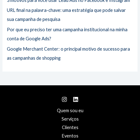
3 motivos para você usar Lead Ads no Facebook e Instagram
r
URL final na palavra-chave: uma estratégia que pode salvar
:
sua campanha de pesquisa
Por que eu preciso ter uma campanha institucional na minha
conta de Google Ads?
Google Merchant Center: o principal motivo de sucesso para
as campanhas de shopping
Quem sou eu
Serviços
Clientes
Eventos